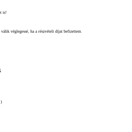
 is!
lik véglegessé, ha a részvételi díjat befizettem.
G
!)