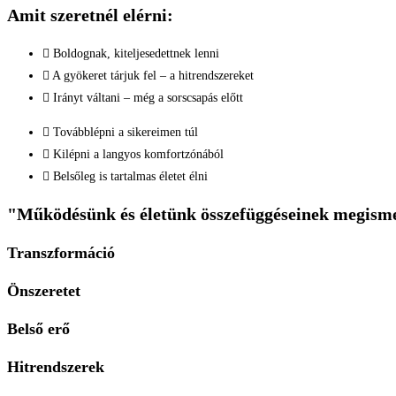
Amit szeretnél elérni:
Boldognak, kiteljesedettnek lenni
A gyökeret tárjuk fel – a hitrendszereket
Irányt váltani – még a sorscsapás előtt
Továbblépni a sikereimen túl
Kilépni a langyos komfortzónából
Belsőleg is tartalmas életet élni
"Működésünk és életünk összefüggéseinek megismer
Transzformáció
Önszeretet
Belső erő
Hitrendszerek