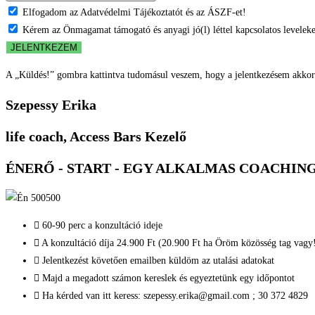
Elfogadom az Adatvédelmi Tájékoztatót és az ÁSZF-et!
Kérem az Önmagamat támogató és anyagi jó(l) léttel kapcsolatos leveleket
JELENTKEZEM
A „Küldés!” gombra kattintva tudomásul veszem, hogy a jelentkezésem akkor vá
Szepessy Erika
life coach, Access Bars Kezelő
ÉNERŐ - START - EGY ALKALMAS COACHIN
60-90 perc a konzultáció ideje
A konzultáció díja 24.900 Ft (20.900 Ft ha Öröm közösség tag vagy
Jelentkezést követően emailben küldöm az utalási adatokat
Majd a megadott számon kereslek és egyeztetünk egy időpontot
Ha kérded van itt keress: szepessy.erika@gmail.com ; 30 372 4829