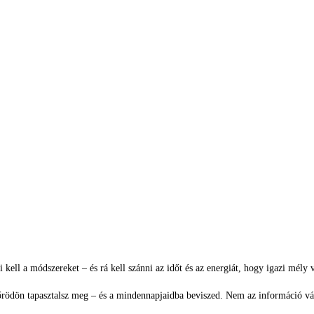
ell a módszereket – és rá kell szánni az időt és az energiát, hogy igazi mély v
 bőrödön tapasztalsz meg – és a mindennapjaidba beviszed. Nem az információ vá