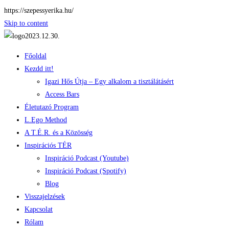
https://szepessyerika.hu/
Skip to content
Főoldal
Kezdd itt!
Igazi Hős Útja – Egy alkalom a tisztálátásért
Access Bars
Életutazó Program
L.Ego Method
A T.É.R. és a Közösség
Inspirációs TÉR
Inspiráció Podcast (Youtube)
Inspiráció Podcast (Spotify)
Blog
Visszajelzések
Kapcsolat
Rólam