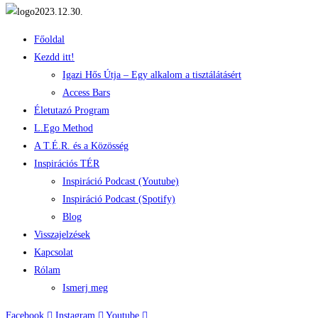
Főoldal
Kezdd itt!
Igazi Hős Útja – Egy alkalom a tisztálátásért
Access Bars
Életutazó Program
L.Ego Method
A T.É.R. és a Közösség
Inspirációs TÉR
Inspiráció Podcast (Youtube)
Inspiráció Podcast (Spotify)
Blog
Visszajelzések
Kapcsolat
Rólam
Ismerj meg
Facebook
Instagram
Youtube