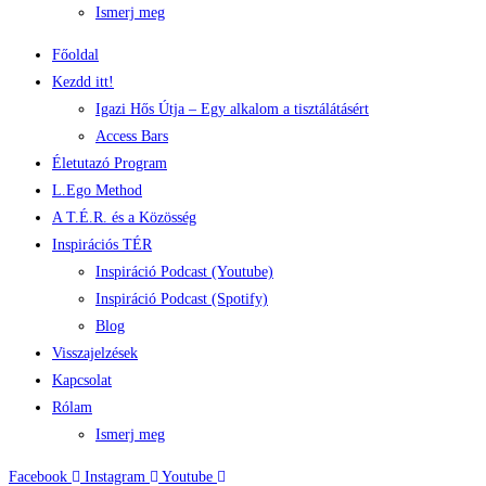
Ismerj meg
Főoldal
Kezdd itt!
Igazi Hős Útja – Egy alkalom a tisztálátásért
Access Bars
Életutazó Program
L.Ego Method
A T.É.R. és a Közösség
Inspirációs TÉR
Inspiráció Podcast (Youtube)
Inspiráció Podcast (Spotify)
Blog
Visszajelzések
Kapcsolat
Rólam
Ismerj meg
Facebook
Instagram
Youtube