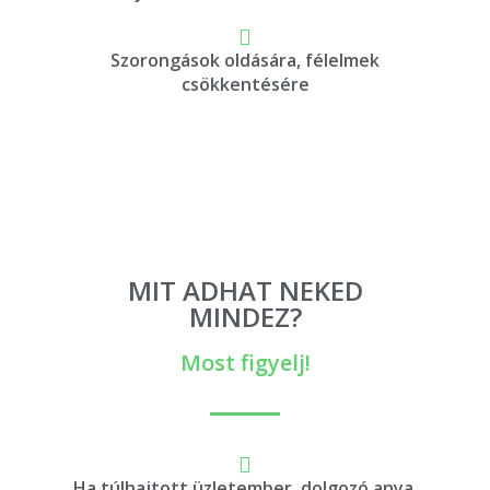
Szorongások oldására, félelmek
csökkentésére
​MIT ADHAT NEKED
MINDEZ?
Most figyelj!
Ha túlhajtott üzletember, dolgozó anya,