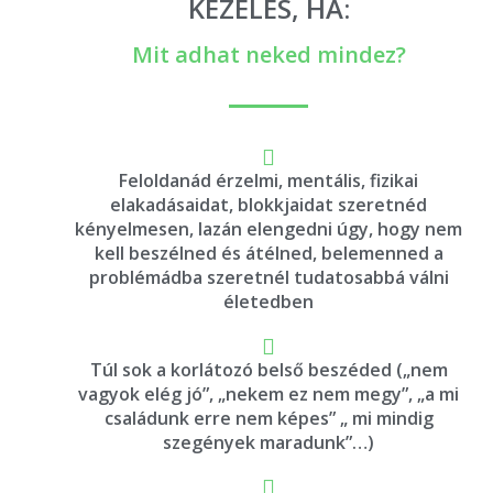
KEZELÉS, HA:
Mit adhat neked mindez?
Feloldanád érzelmi, mentális, fizikai
elakadásaidat, blokkjaidat szeretnéd
kényelmesen, lazán elengedni úgy, hogy nem
kell beszélned és átélned, belemenned a
problémádba szeretnél tudatosabbá válni
életedben
Túl sok a korlátozó belső beszéded („nem
vagyok elég jó”, „nekem ez nem megy”, „a mi
családunk erre nem képes” „ mi mindig
szegények maradunk”…)