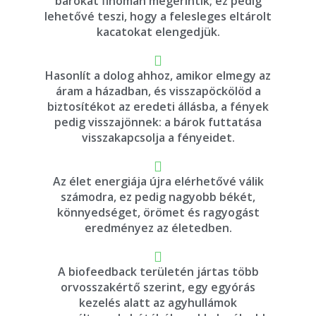
bárokat finoman megérintik; ez pedig
lehetővé teszi, hogy a felesleges eltárolt
kacatokat elengedjük.
Hasonlít a dolog ahhoz, amikor elmegy az
áram a házadban, és visszapöckölöd a
biztosítékot az eredeti állásba, a fények
pedig visszajönnek: a bárok futtatása
visszakapcsolja a fényeidet.
Az élet energiája újra elérhetővé válik
számodra, ez pedig nagyobb békét,
könnyedséget, örömet és ragyogást
eredményez az életedben.
A biofeedback területén jártas több
orvosszakértő szerint, egy egyórás
kezelés alatt az agyhullámok