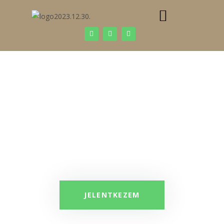
https://szepessyerika.hu/
ENGEDD EL A STRESSZT
KÖNNYEDÉN
ACCESS BARS KEZELÉS
A VÁLTÁS KÖNNYED ESZKÖZE
JELENTKEZEM