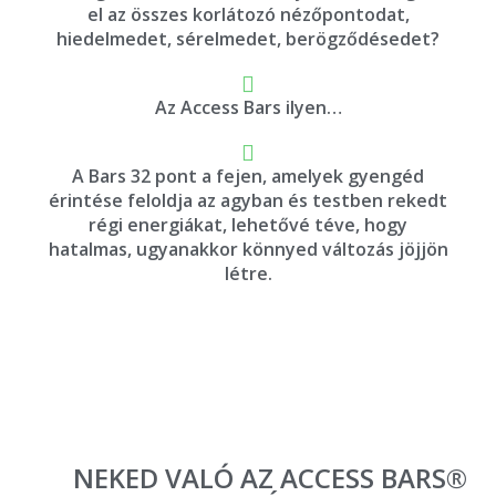
el az összes korlátozó nézőpontodat,
hiedelmedet, sérelmedet, berögződésedet?
Az Access Bars ilyen…
A Bars 32 pont a fejen, amelyek gyengéd
érintése feloldja az agyban és testben rekedt
régi energiákat, lehetővé téve, hogy
hatalmas, ugyanakkor könnyed változás jöjjön
létre.
NEKED VALÓ AZ ACCESS BARS®️