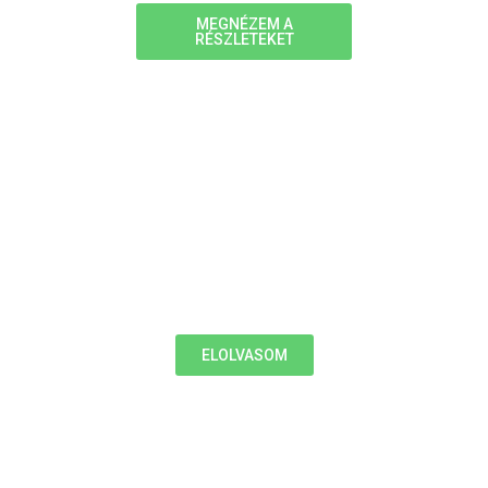
MEGNÉZEM A
RÉSZLETEKET
4 EGYSZERŰ KULCS
A SIKERHEZ
Hogyan kondícionálták gyerekként a
pénzügyeinket?
ELOLVASOM