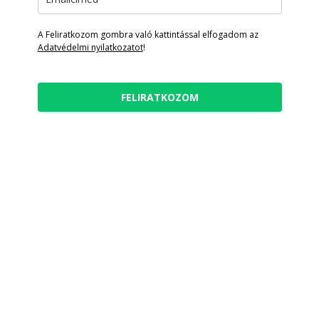
A Feliratkozom gombra való kattintással elfogadom az
Adatvédelmi nyilatkozatot
!
FELIRATKOZOM
LÁTHATÓ ÉS
LÁTHATATLAN
PÉNZÜGYI
RENDSZERED
Talád meg, a problémád
gyökerét és írd át azt