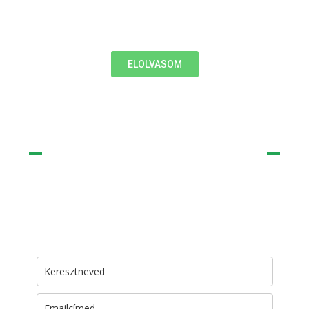
Fel kell tárni, hogy mi van a
tudatalattidban.
ELOLVASOM
HÍRLEVÉL
Kérem a „Megélem az életem, nem csak túlélem”
leveleket!