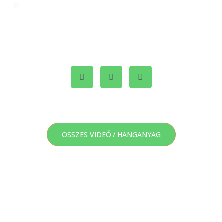
KÉRLEK OSZD MEG, HA ÉRTÉKESNEK TALÁLTAD A
JÁTÉKOT!
ÖSSZES VIDEÓ / HANGANYAG
TÉRKÉP
A PÉNZÜGYI ÉLETEDHEZ