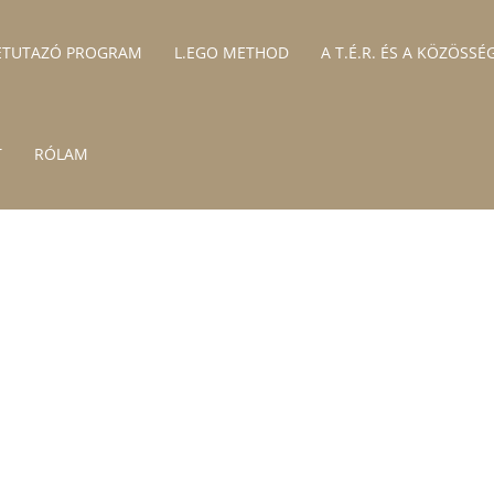
ETUTAZÓ PROGRAM
L.EGO METHOD
A T.É.R. ÉS A KÖZÖSSÉ
T
RÓLAM