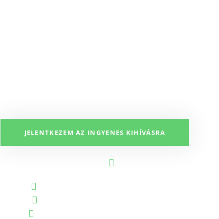
ÍVÁS
lső játszmájának a megismerése és
sának lehetősége
JELENTKEZEM AZ INGYENES KIHÍVÁSRA
ine kihívás, elég regisztrálni
A világon bárhonnan csat
2023. november 13. (hétfő) 19:00
2023. november 14. (kedd) 19:00
2023. november 15. (szerda) 19:00