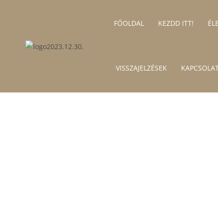
https://szepessyerika.hu/
FŐOLDAL
KEZDD ITT!
ÉL
VISSZAJELZÉSEK
KAPCSOLA