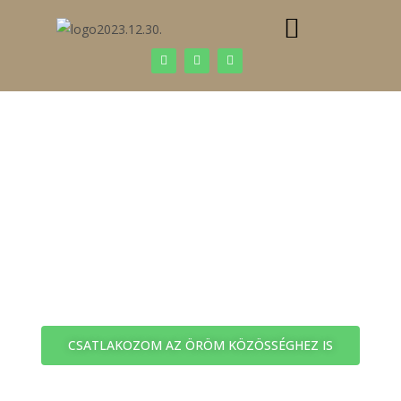
https://szepessyerika.hu/
KÖSZÖNÖM, HOGY
VELÜNKTARTASZ!
CSATLAKOZOM AZ ÖRÖM KÖZÖSSÉGHEZ IS
A PROGRAMAL KAPCSOLATOS