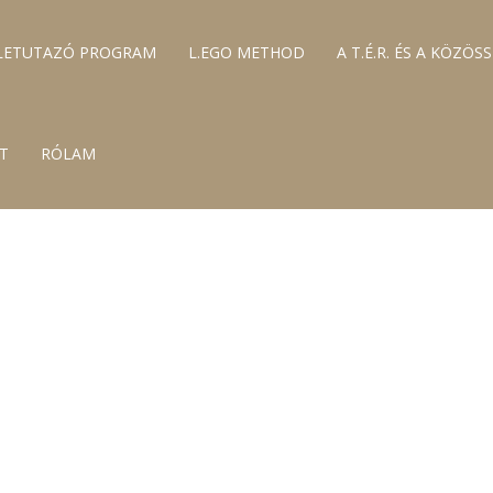
LETUTAZÓ PROGRAM
L.EGO METHOD
A T.É.R. ÉS A KÖZÖS
T
RÓLAM
OPORTOMBAN TALÁLKOZUNK