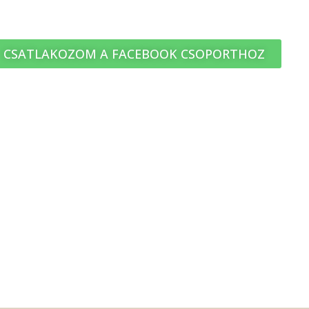
KEZDÜNK!
CSATLAKOZOM A FACEBOOK CSOPORTHOZ
tt! Ha a promóció mappában találod, húz
z tőlem e-mailt, akkor kérlek írj a
szepessy.erika@gma