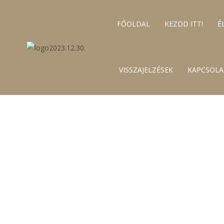
https://szepessyerika.hu/
FŐOLDAL
KEZDD ITT!
É
VISSZAJELZÉSEK
KAPCSOLA
A FACEBOOK CS