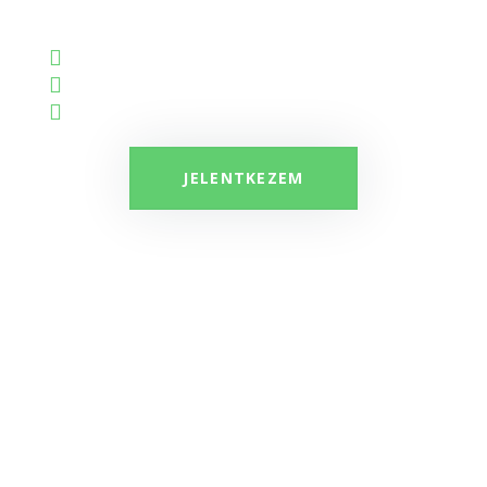
Élő személyes program
Ajándék ebéddel, közösségben
2024. Január 13. Szombat 10:00
JELENTKEZEM