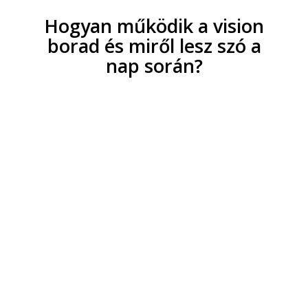
Hogyan működik a vision
borad és miről lesz szó a
nap során?
Miért? I Mit? I Hogyan?
A fenti 3 kérdést érdemes megvizsgálni az
élet szinte minden helyzetében. Így ezt a
3 kérdést használva fogok én is mesélni
nektek erről az egészről. Lesz saját
történet és minden apró technikai
részletre is kitérünk, a teljesség igénye
nélkül, hisz ma csak egy este leszünk
együtt VISION BOARD témában.