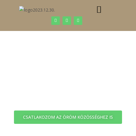
https://szepessyerika.hu/
KÖSZÖNÖM, HOGY
VELÜNKTARTASZ!
CSATLAKOZOM AZ ÖRÖM KÖZÖSSÉGHEZ IS
A WEBINÁRRAL KAPCSOLATOS